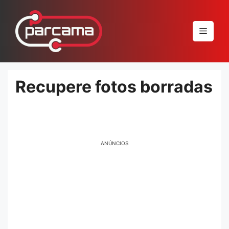
Pular
para
Menu
o
conteúdo
Recupere fotos borradas
ANÚNCIOS