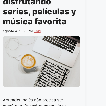
disfrutando
series, películas y
música favorita
agosto 4, 2026
Por
Toni
Aprender inglês não precisa ser
monótono. Descubra como séries,