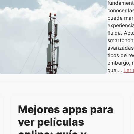
fundamenta
conocer la
puede marc
experienci
fluida. Ac
smartphon
avanzadas 
tipos de r
embargo, 
que …
Ler 
Mejores apps para
ver películas