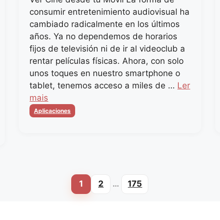
consumir entretenimiento audiovisual ha
cambiado radicalmente en los últimos
años. Ya no dependemos de horarios
fijos de televisión ni de ir al videoclub a
rentar películas físicas. Ahora, con solo
unos toques en nuestro smartphone o
tablet, tenemos acceso a miles de …
Ler
mais
Categorias
Aplicaciones
1
2
…
175
Page
Page
Page