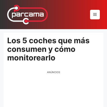
Pular
para
Menu
o
conteúdo
Los 5 coches que más
consumen y cómo
monitorearlo
ANÚNCIOS