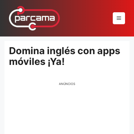
Pular
para
Menu
o
conteúdo
Domina inglés con apps
móviles ¡Ya!
ANÚNCIOS