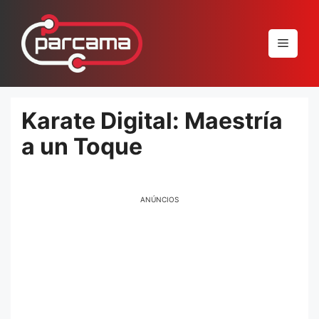
Pular
para
Menu
o
conteúdo
Karate Digital: Maestría
a un Toque
ANÚNCIOS