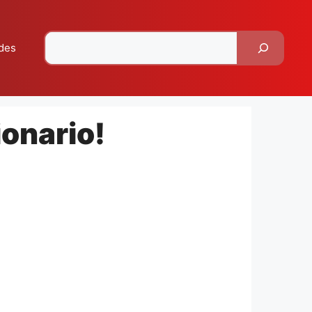
Pesquisar
des
onario!