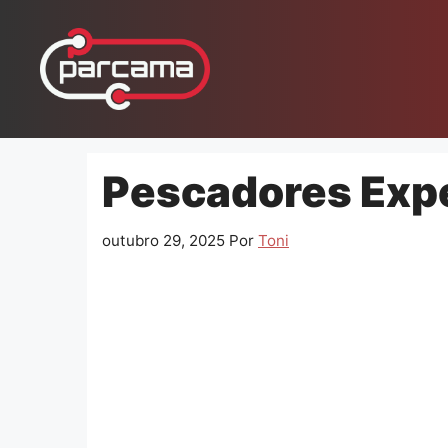
Pular
para
o
conteúdo
Pescadores Expe
outubro 29, 2025
Por
Toni