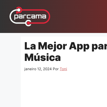
Pular
para
o
conteúdo
La Mejor App par
Música
janeiro 12, 2024
Por
Toni