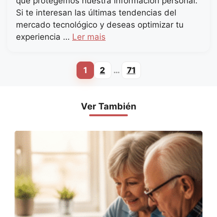
que protegemos nuestra información personal.
Si te interesan las últimas tendencias del
mercado tecnológico y deseas optimizar tu
experiencia …
Ler mais
1
2
…
71
Page
Page
Page
Ver También