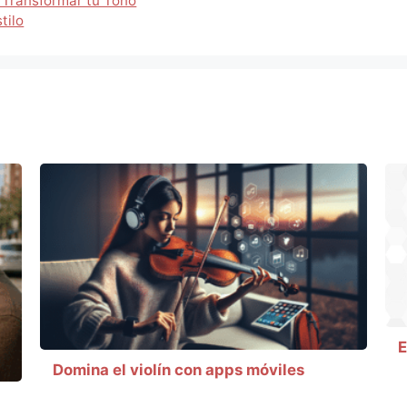
 Transformar tu Tono
tilo
E
Domina el violín con apps móviles