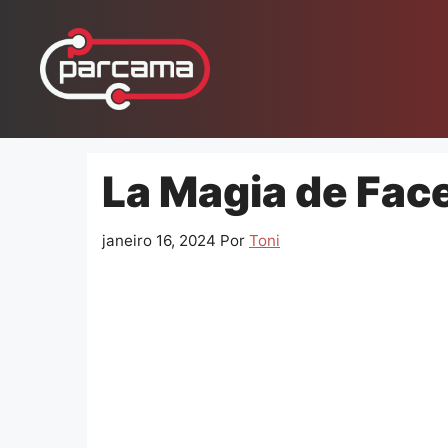
Pular
para
o
conteúdo
La Magia de Fac
janeiro 16, 2024
Por
Toni