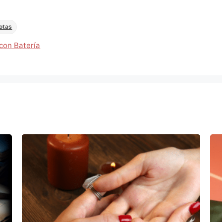
otas
 con Batería