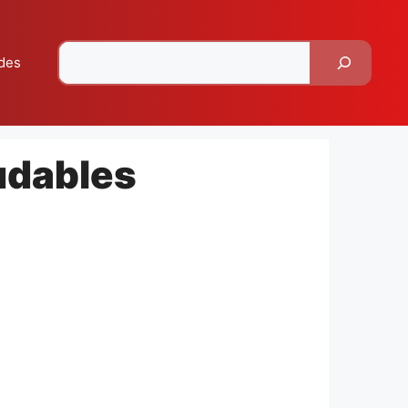
Pesquisar
des
udables