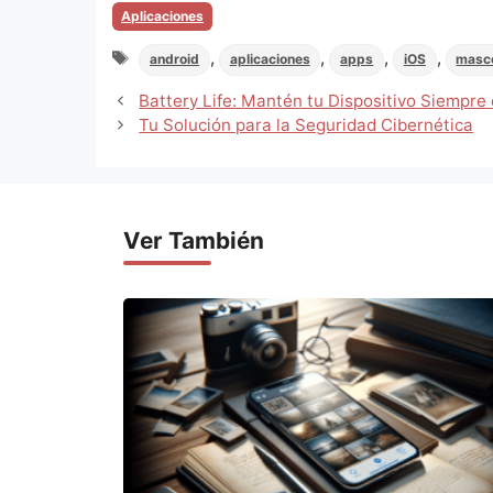
Categorias
Aplicaciones
Tags
,
,
,
,
android
aplicaciones
apps
iOS
masc
Battery Life: Mantén tu Dispositivo Siempre
Tu Solución para la Seguridad Cibernética
Ver También