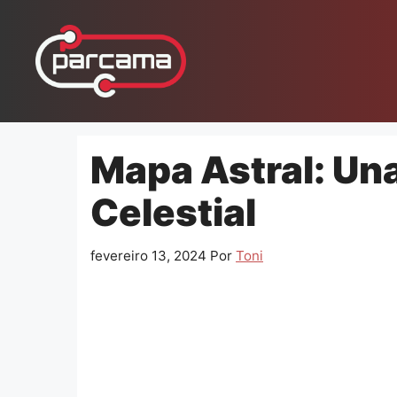
Pular
para
o
conteúdo
Mapa Astral: Una
Celestial
fevereiro 13, 2024
Por
Toni