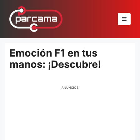
Pular
para
Menu
o
conteúdo
Emoción F1 en tus
manos: ¡Descubre!
ANÚNCIOS