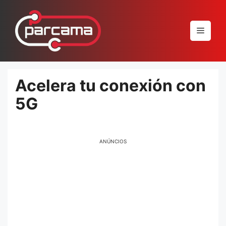
Pular
para
Menu
o
conteúdo
Acelera tu conexión con
5G
ANÚNCIOS