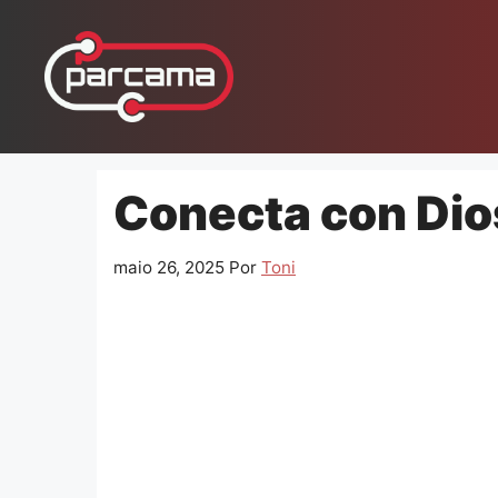
Pular
para
o
conteúdo
Conecta con Dios
maio 26, 2025
Por
Toni