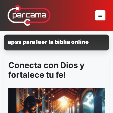
Pular
para
Menu
o
conteúdo
apss para leer la biblia online
Conecta con Dios y
fortalece tu fe!