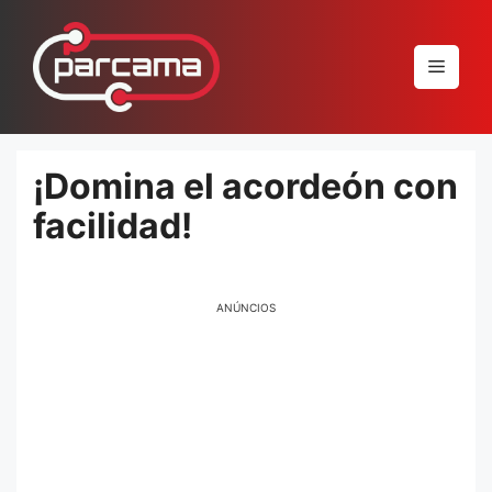
Pular
para
Menu
o
conteúdo
¡Domina el acordeón con
facilidad!
ANÚNCIOS