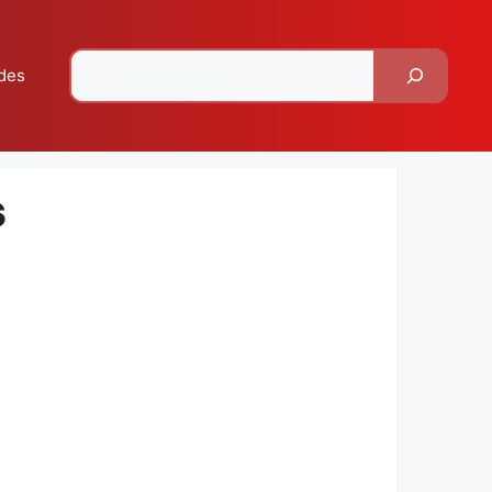
Pesquisar
des
s