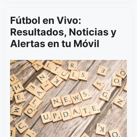
Fútbol en Vivo:
Resultados, Noticias y
Alertas en tu Móvil