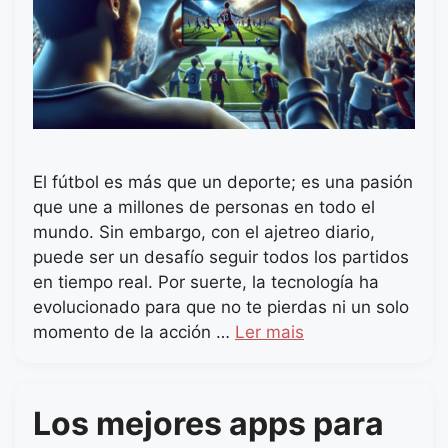
El fútbol es más que un deporte; es una pasión
que une a millones de personas en todo el
mundo. Sin embargo, con el ajetreo diario,
puede ser un desafío seguir todos los partidos
en tiempo real. Por suerte, la tecnología ha
evolucionado para que no te pierdas ni un solo
momento de la acción …
Ler mais
Los mejores apps para