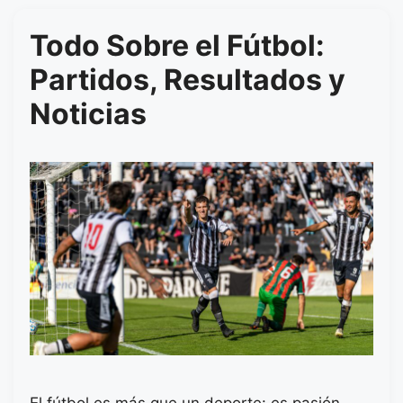
Todo Sobre el Fútbol:
Partidos, Resultados y
Noticias