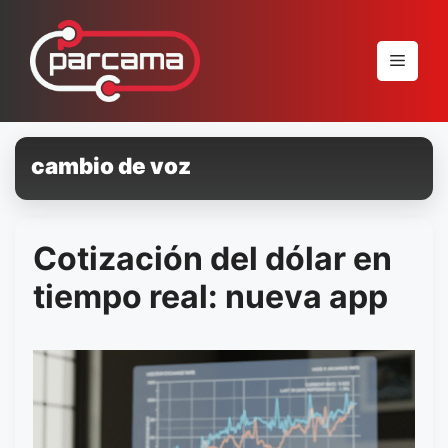
Pular
para
Menu
o
conteúdo
cambio de voz
Cotización del dólar en
tiempo real: nueva app