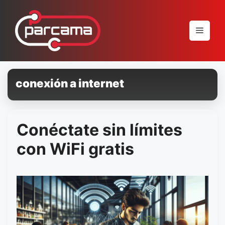
Pular
para
Menu
o
conteúdo
conexión a internet
Conéctate sin límites
con WiFi gratis