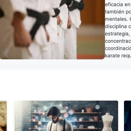
eficacia e
también por
mentales. 
disciplina 
estrategia
concentraci
coordinaci
karate requ