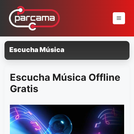
Pular
para
Menu
o
conteúdo
Escucha Música
Escucha Música Offline
Gratis