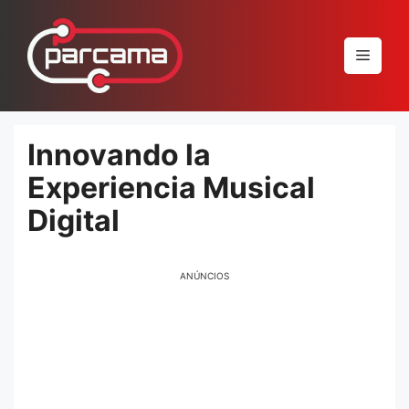
Pular
para
Menu
o
conteúdo
Innovando la
Experiencia Musical
Digital
ANÚNCIOS