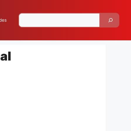
Pesquisar
des
al