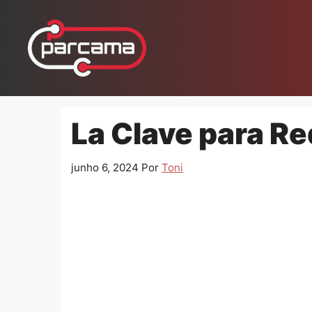
Pular
para
o
conteúdo
La Clave para Red
junho 6, 2024
Por
Toni