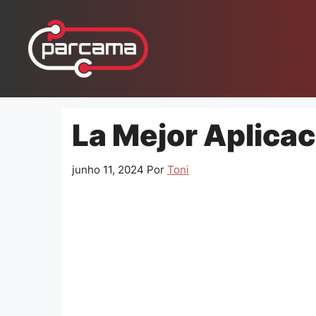
Pular
para
o
conteúdo
La Mejor Aplica
junho 11, 2024
Por
Toni