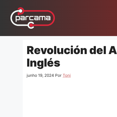
Pular
para
o
conteúdo
Revolución del A
Inglés
junho 19, 2024
Por
Toni