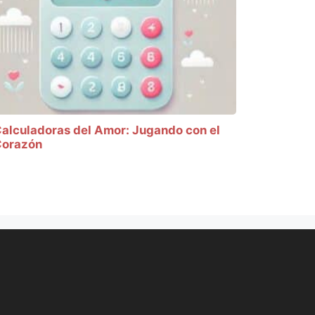
alculadoras del Amor: Jugando con el
orazón