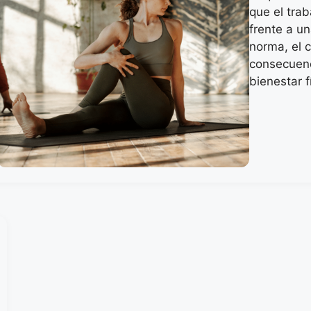
que el trab
frente a un
norma, el 
consecuenc
bienestar 