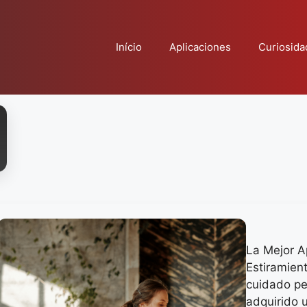
Início
Aplicaciones
Curiosida
La Mejor A
Estiramient
cuidado pe
adquirido 