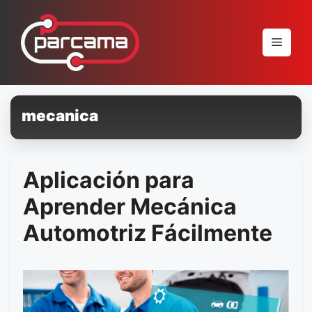
Pular
para
Menu
o
conteúdo
mecanica
Aplicación para
Aprender Mecánica
Automotriz Fácilmente