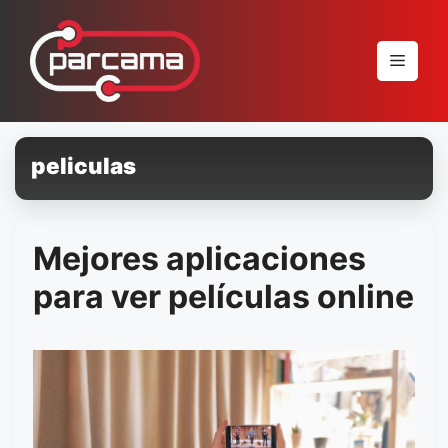
Pular
para
Menu
o
conteúdo
peliculas
Mejores aplicaciones
para ver películas online