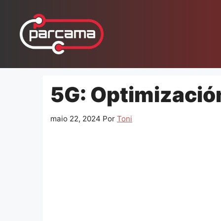
Pular
para
o
conteúdo
5G: Optimización
maio 22, 2024
Por
Toni