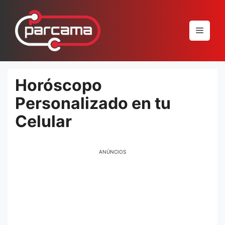
Pular
para
Menu
o
conteúdo
Horóscopo
Personalizado en tu
Celular
ANÚNCIOS