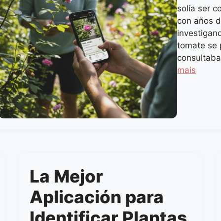
solía ser 
con años d
investigan
tomate se 
consultaba
mais
La Mejor
Aplicación para
Identificar Plantas