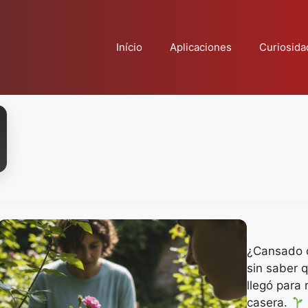
Início
Aplicaciones
Curiosida
¿Cansado d
sin saber 
llegó para 
casera.