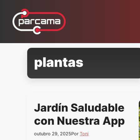
Pular
para
o
conteúdo
plantas
Jardín Saludable
con Nuestra App
outubro 29, 2025
Por
Toni